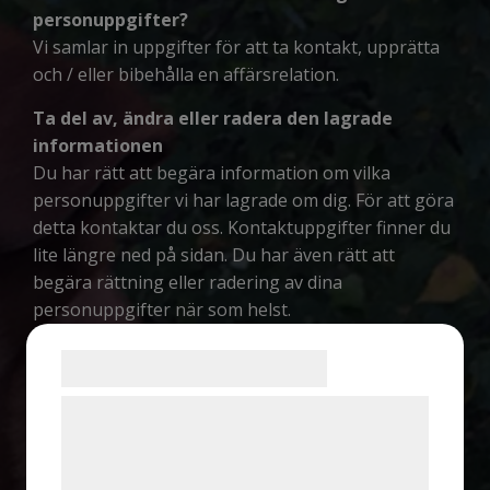
personuppgifter?
Vi samlar in uppgifter för att ta kontakt, upprätta
och / eller bibehålla en affärsrelation.
Ta del av, ändra eller radera den lagrade
informationen
Du har rätt att begära information om vilka
personuppgifter vi har lagrade om dig. För att göra
detta kontaktar du oss. Kontaktuppgifter finner du
lite längre ned på sidan. Du har även rätt att
begära rättning eller radering av dina
personuppgifter när som helst.
Mer information
Samtykke til cookies
Ytterligare information om personuppgifter finns
på Integritetsskyddsmyndighetens webbplats,
Vi og vores samarbejdspartnere bruger
www.imy.se
teknologier, herunder cookies, til at
indsamle oplysninger om dig til forskellige
Om cookies